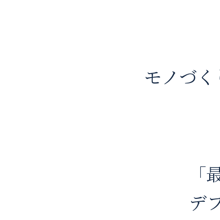
モノづく
「
デ