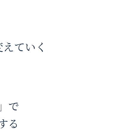
変えていく
」で
する