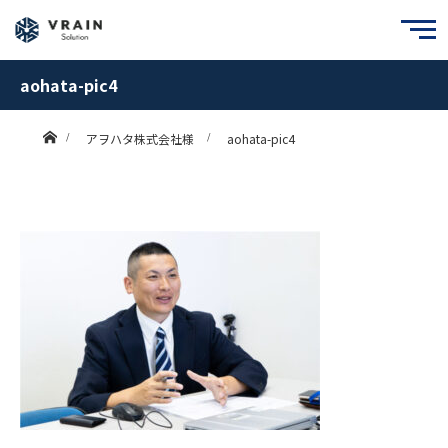
aohata-pic4
ホーム
アヲハタ株式会社様
aohata-pic4